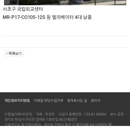
서초구 국립외교센터
MR-P17-CO105-12S 등 엘리베이터 4대 납품
개인정보처리방침
이메일 무단수집거부
찾아오시는 길
관리자
수림엘리베이터(주)
대표 : 박정우
사업자 등록번호 : 123-81-96069
본사·공장 :
경기도 화성시 마도면 금해로 135번길 83 (18537)
기술연구소 및 안양사무소 : 경기도 안양시 동안 구 흥안대로 63 다원빌딩 3F